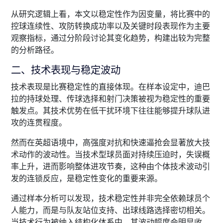
从研究逻辑上看，本文以稳定性作为因变量，将比赛中的
控球连续性、攻防转换成功率以及关键时段表现作为主要
观察指标，通过分阶段讨论其变化趋势，构建出较为完整
的分析路径。
二、技术表现与稳定波动
技术表现是比赛稳定性的直接体现。在样本设定中，迪巴
拉的持球处理、传球选择和射门决策被视为稳定性的重要
触发点。其技术优势在低干扰环境下往往能够提升球队进
攻的连贯程度。
然而在英超语境中，高强度对抗和快速逼抢会显著放大技
术动作的波动性。当技术型球员面对持续压迫时，失误概
率上升，进而影响整体进攻节奏，这种由个体技术波动引
发的连锁反应，是稳定性变化的重要来源。
通过样本分析可以发现，技术稳定性并非完全依赖球员个
人能力，而是与队友站位支持、出球线路选择密切相关。
当技术行为被纳入结构化体系中，其波动幅度会明显收