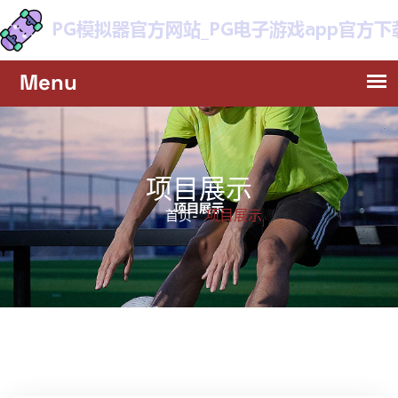
项目展示
项目展示
首页-