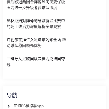
赛后欧冠两回合阵容风向突变保级
压力进一步升级考验球队深度
贝林厄姆对阵葡萄牙欧协联比赛中
的场上统治力深度解析全景观察
许勒尔在拜仁女足进球闪耀全场 帮
助球队稳固领先优势
西班牙女足欧国联决赛力克法国夺
冠
导航
知道PG模拟器app