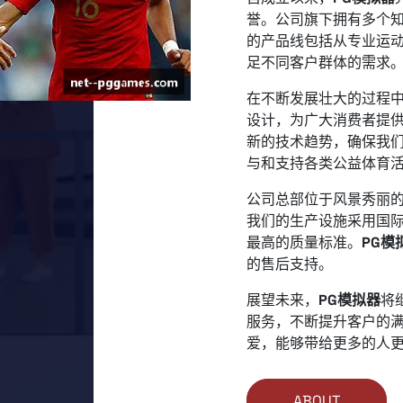
誉。公司旗下拥有多个
的产品线包括从专业运
足不同客户群体的需求
在不断发展壮大的过程
设计，为广大消费者提
新的技术趋势，确保我
与和支持各类公益体育
公司总部位于风景秀丽
我们的生产设施采用国
最高的质量标准。
PG模
的售后支持。
展望未来，
PG模拟器
将
服务，不断提升客户的
爱，能够带给更多的人
ABOUT