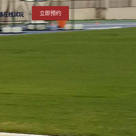
立即预约
器在线试玩