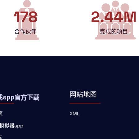
267
3.70
M
合作伙伴
完成的项目
网站地图
页
XML
模拟器app
示