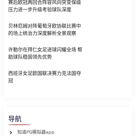
赛后欧冠两回合阵容风向突变保级
压力进一步升级考验球队深度
贝林厄姆对阵葡萄牙欧协联比赛中
的场上统治力深度解析全景观察
许勒尔在拜仁女足进球闪耀全场 帮
助球队稳固领先优势
西班牙女足欧国联决赛力克法国夺
冠
导航
知道PG模拟器app