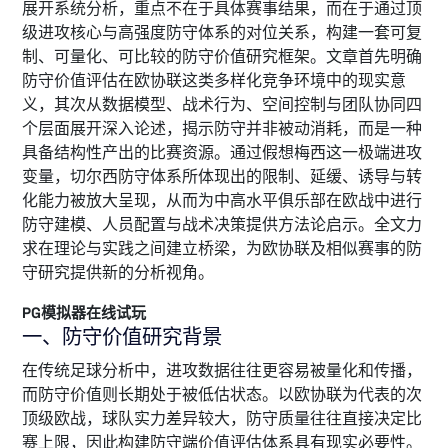
展开系统分析，重点不在于具体赛事结果，而在于通过顶
级进攻核心与高强度防守体系的对位关系，构建一套可复
制、可量化、可比较的防守价值研究框架。文章首先明确
防守价值评估在欧协联这类多样化竞争环境中的现实意
义，其次从数据模型、战术行为、空间控制与团队协同四
个层面展开深入论述，揭示防守并非被动消耗，而是一种
具备结构性产出的比赛资源。通过假想梅西这一极端进攻
变量，切尔西防守体系所体现出的限制、延缓、诱导与转
化能力被放大呈现，从而为中高水平俱乐部在欧战中进行
防守建模、人员配置与战术决策提供方法论启示。全文力
求在理论与实践之间建立桥梁，为欧协联及相似赛事的防
守研究提供新的分析视角。
PG模拟器在线试玩
一、防守价值研究背景
在传统足球分析中，进攻数据往往更容易被量化和传播，
而防守价值则长期处于被低估状态。以欧协联为代表的次
顶级欧战，球队实力差异较大，防守质量往往直接决定比
赛上限，因此构建防守端价值评估体系具有现实必要性。