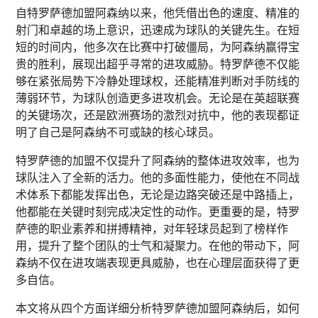
自特罗萨德加盟阿森纳以来，他凭借出色的速度、精准的
射门和卓越的场上意识，迅速成为球队的关键先生。在短
短的时间内，他多次在比赛中打破僵局，为阿森纳赢得宝
贵的胜利，展现出超乎寻常的进攻威胁。特罗萨德不仅能
够在紧张局势下冷静处理球权，还能精准判断对手防线的
薄弱环节，为球队创造更多进攻机会。无论是在英超联赛
的关键场次，还是欧洲赛场的激烈对抗中，他的表现都证
明了自己是阿森纳不可或缺的核心球员。
特罗萨德的加盟不仅提升了阿森纳的整体进攻效率，也为
球队注入了全新的活力。他的多面性能力，使他在不同战
术体系下都能发挥出色，无论是边路突破还是中路插上，
他都能在关键时刻完成决定性的动作。更重要的是，特罗
萨德的职业素养和拼搏精神，对年轻球员起到了榜样作
用，提升了整个团队的士气和凝聚力。在他的带动下，阿
森纳不仅在进攻端表现更具威胁，也在心理层面获得了更
多自信。
本文将从四个方面详细分析特罗萨德加盟阿森纳后，如何