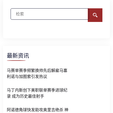
最新资讯
马赛单赛季频繁换帅先后解雇马塞
利诺与加图索引发热议
马丁内斯创下美职联单赛季进球纪
录 成为历史最佳射手
阿诺德角球快发助攻奥里吉绝杀 神