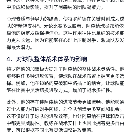
持斗志。这种领导力不仅在场上体现，也在更衣室和训练
中形成积极影响，提升了阿森纳的团队凝聚力。
心理素质与领导力的结合，使特罗萨德在关键时刻成为球
队的“精神支柱”。无论比赛多么胶着，阿森纳球员都能依
靠他的稳定发挥保持信心。这种作用往往比单纯的技术能
力更为长远，因为它能够在心理上压制对手，激励队友发
挥最大潜力。
4、对球队整体战术体系的影响
特罗萨德的加盟极大提升了阿森纳的整体战术灵活性。他
能够胜任多种进攻位置，使球队在战术布置上拥有更多选
择。例如，他在边路的突破和中路插上的结合，让球队能
够在比赛中灵活切换进攻方式，增加了战术多样性。
此外，他的存在使阿森纳的进攻节奏更加流畅。他能够通
过个人能力打破对手防线，为全队创造更多空间和机会。
这不仅提升了球队的进攻效率，也让阿森纳在控球和反击
中都更具威胁性。教练在战术安排上也因此拥有更多自由
度，可以根据不同比赛灵活调整进攻策略。