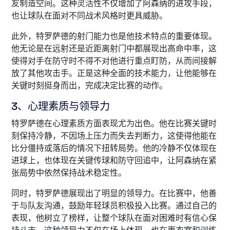
友制造空间。这种灵活性不仅增加了阿森纳的进攻手段，
也让球队在面对不同战术风格时更具威胁。
此外，特罗萨德的射门能力也是他技术特点的重要体现。
他无论是在远射还是近距离射门中都展现出高命中率，这
使得对手在防守时不得不对他进行重点盯防，从而间接解
放了其他攻击手。正是这种全面的技术能力，让他能够在
关键时刻挺身而出，完成决定比赛的动作。
3、心理素质与领导力
特罗萨德在心理素质方面表现尤为出色。他在比赛关键时
刻保持冷静，不因场上压力而失去判断力，这使得他能在
比分僵持或落后的情况下扭转局势。他的冷静不仅体现在
进球上，也体现在关键传球和防守回追中，让阿森纳在紧
张局势中依然保持战术稳定性。
同时，特罗萨德展现出了明显的领导力。在比赛中，他善
于与队友沟通，鼓励年轻球员积极投入比赛。通过自己的
表现，他树立了榜样，让整个球队在面对困难时有信心保