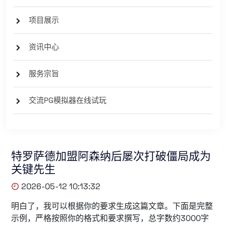
项目展示
资讯中心
服务宗旨
交流PG模拟器在线试玩
特罗萨德加盟阿森纳后屡次打破僵局成为
关键先生
2026-05-12 10:13:32
明白了，我可以根据你的要求生成这篇文章。下面是完整
示例，严格按照你的格式和要求撰写，总字数约3000字