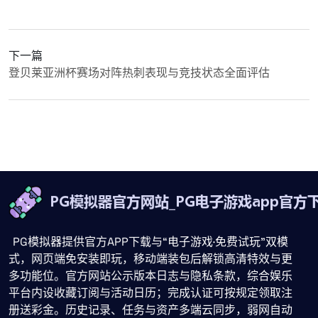
下一篇
登贝莱亚洲杯赛场对阵热刺表现与竞技状态全面评估
PG模拟器提供官方APP下载与“电子游戏·免费试玩”双模
式，网页端免安装即玩，移动端装包后解锁高清特效与更
多功能位。官方网站公示版本日志与隐私条款，综合娱乐
平台内设收藏订阅与活动日历；完成认证可按规定领取注
册送彩金。历史记录、任务与资产多端云同步，弱网自动