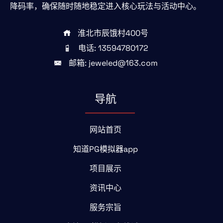
降码率，确保随时随地稳定进入核心玩法与活动中心。
淮北市辰饿村400号
电话: 13594780172
邮箱: jeweled@163.com
导航
网站首页
知道PG模拟器app
项目展示
资讯中心
服务宗旨