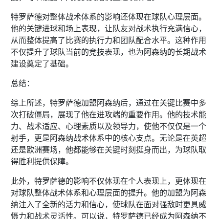
特罗萨德对整体战术体系的影响还体现在球队心理层面。
他的关键进球和场上表现，让队友对战术执行充满信心，
从而整体提高了比赛的执行力和团队配合水平。这种作用
不仅提升了球队当前的竞技表现，也为阿森纳的长期战术
建设奠定了基础。
总结：
综上所述，特罗萨德加盟阿森纳后，通过在关键比赛中多
次打破僵局，展现了他在进攻端的重要作用。他的技术能
力、战术适应、心理素质以及领导力，使他不仅仅是一个
射手，更是阿森纳战术体系中的核心支点。无论是在英超
还是欧洲赛场，他都能够在关键时刻挺身而出，为球队取
得胜利提供保障。
此外，特罗萨德的影响不仅体现在个人表现上，更体现在
对球队整体战术体系和心理层面的提升。他的加盟为阿森
纳注入了全新的活力和信心，使球队在面对强敌时更具威
慑力和战术灵活性。可以说，特罗萨德已经成为阿森纳不