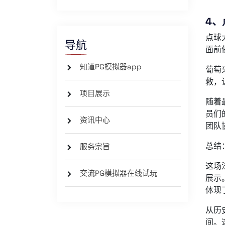
4、
点球
导航
面前
知道PG模拟器app
葡萄
救，
项目展示
随着
员们
资讯中心
团队
总结
服务宗旨
这场
交流PG模拟器在线试玩
展示
体现
从历
间。