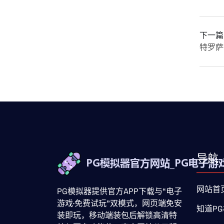
下一篇
特罗萨
导航
网站首
PG模拟器提供官方APP下载与“电子
游戏·免费试玩”双模式，网页端免安
知道PG
装即玩，移动端装包后解锁高清特