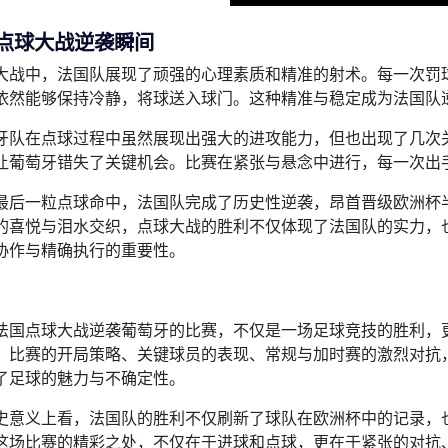
点球大战逆袭瞬间
大战中，法国队展现了顽强的心理素质和精准的射术。每一次罚
依然能够保持冷静，将球送入球门。这种精准与稳定成为法国队
牙队在点球过程中虽然展现出强大的进攻能力，但也出现了几次
让葡萄牙错失了关键机会。比赛在紧张与悬念中进行，每一次出
最后一粒点球命中，法国队完成了历史性逆袭，昂首晋级欧洲杯
的喜悦与泪水交织，点球大战的胜利不仅体现了法国队的实力，
协作与精确执行的重要性。
：
法国点球大战逆袭葡萄牙的比赛，不仅是一场足球竞技的胜利，
。比赛的开局策略、关键球员的表现、常规与加时赛的激烈对抗
了足球的魅力与不确定性。
史意义上看，法国队的胜利不仅刷新了球队在欧洲杯中的记录，
这场比赛的精彩之处，不仅在于进球和点球，更在于紧张的对抗