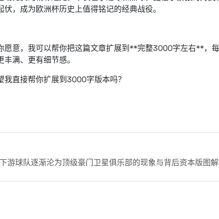
起伏，成为欧洲杯历史上值得铭记的经典战役。
你愿意，我可以帮你把这篇文章扩展到**完整3000字左右**
更丰满、更有细节感。
望我直接帮你扩展到3000字版本吗？
下游球队逐渐沦为顶级豪门卫星俱乐部的现象与背后资本版图解