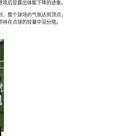
进攻后显露出体能下降的迹象。
刻，整个球场的气氛达到顶点，
即将在点球的较量中见分晓。