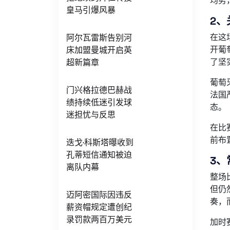
均势
皇马引爆风暴
2、
在这
阿尔瓦雷斯告别河
开葡
床加盟曼城开启英
了坚
超新篇章
葡萄
门兴格拉德巴赫战
法国
绩持续低迷引发球
态。
迷担忧与反思
在比
前布
迭戈·科斯塔曝收到
孔蒂短信通知被迫
3、
离队内幕
整场
但仍
迈阿密国际因违反
奏，
薪资帽规定遭创纪
录罚款两百万美元
加时