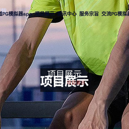
道PG模拟器app
项目展示
资讯中心
服务宗旨
交流PG模拟
项目展示
首页-
项目展示