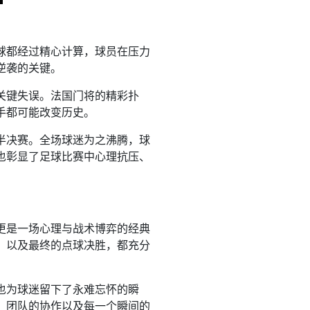
球都经过精心计算，球员在压力
逆袭的关键。
关键失误。法国门将的精彩扑
手都可能改变历史。
半决赛。全场球迷为之沸腾，球
也彰显了足球比赛中心理抗压、
更是一场心理与战术博弈的经典
，以及最终的点球决胜，都充分
也为球迷留下了永难忘怀的瞬
、团队的协作以及每一个瞬间的