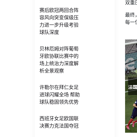
双重
赛后欧冠两回合阵
最终
容风向突变保级压
每一
力进一步升级考验
球队深度
贝林厄姆对阵葡萄
牙欧协联比赛中的
场上统治力深度解
析全景观察
许勒尔在拜仁女足
进球闪耀全场 帮助
球队稳固领先优势
西班牙女足欧国联
决赛力克法国夺冠