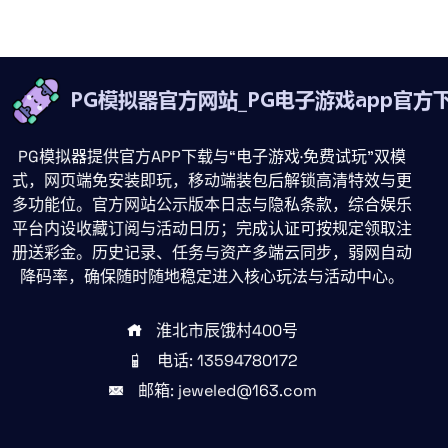
PG模拟器提供官方APP下载与“电子游戏·免费试玩”双模
式，网页端免安装即玩，移动端装包后解锁高清特效与更
多功能位。官方网站公示版本日志与隐私条款，综合娱乐
平台内设收藏订阅与活动日历；完成认证可按规定领取注
册送彩金。历史记录、任务与资产多端云同步，弱网自动
降码率，确保随时随地稳定进入核心玩法与活动中心。
淮北市辰饿村400号
电话: 13594780172
邮箱: jeweled@163.com