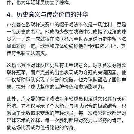
件，也为年轻球员树立了榜样。
4、历史意义与传奇价值的升华
卢克曼在欧联杯决赛中的帽子戏法不仅是一场胜利，更是
一段历史的书写。他成为少数在决赛中完成帽子戏法的球
员之一，这一成就将在欧联杯乃至世界足球历史中留下浓
墨重彩的一笔。球迷和媒体纷纷称他为“欧联杯之王”，其
传奇色彩无法磨灭。
这场比赛也对球队历史具有里程碑意义。球队首次夺得欧
联杯冠军，而卢克曼的出色表现成为夺冠的关键因素。他
不仅帮助球队实现了荣誉的突破，也为球队塑造了国际声
誉，提升了球队整体的品牌价值和市场影响力。
此外，卢克曼的帽子戏法对年轻球员和足球文化具有长远
影响。它不仅展示了个人能力与团队配合的极致结合，也
激励了无数追求梦想的年轻球员。每一次精彩进球都是对
足球艺术的诠释，每一次胜利都是对努力与坚持的肯定，
使这场比赛成为值得铭记的传奇。