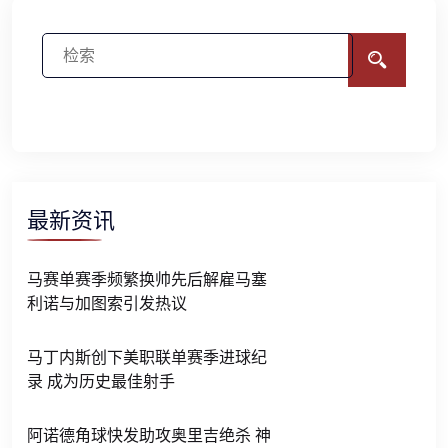
最新资讯
马赛单赛季频繁换帅先后解雇马塞
利诺与加图索引发热议
马丁内斯创下美职联单赛季进球纪
录 成为历史最佳射手
阿诺德角球快发助攻奥里吉绝杀 神