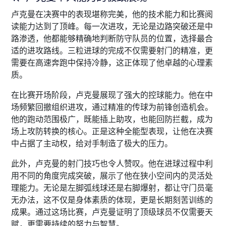
卢克曼在决赛中的表现堪称完美，他的技术能力和比赛阅
读能力达到了顶峰。每一次进攻，无论是边路突破还是中
路渗透，他都能够精确地判断防守队员的位置，选择最合
适的进攻路线。三粒进球的完成不仅需要射门的精准，更
需要在高速奔跑中保持冷静，这正体现了他卓越的心理素
质。
在比赛开场阶段，卢克曼展现了强大的控球能力。他在中
场频繁回撤组织进攻，通过精准的传球为前锋创造机会。
他的跑动范围极广，既能插上助攻，也能回防拦截，成为
场上攻防转换的核心。正是这种全能型表现，让他在决赛
中占据了主动权，给对手制造了极大的压力。
此外，卢克曼的射门技巧也令人赞叹。他在进球过程中利
用不同的角度完成突破，展示了他在狭小空间内的灵活处
理能力。无论是左脚弧线球还是右脚爆射，都让守门员毫
无办法，这不仅是身体素质的体现，更是长期刻苦训练的
成果。通过这场比赛，卢克曼证明了顶级球员不仅需要天
赋，更需要持续的努力与智慧。