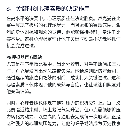
3、关键时刻心理素质的决定作用
在高水平的决赛中，心理素质往往决定胜负。卢克曼在比
赛中展现了极强的心理承受力。面对紧张的赛场氛围、激
烈的身体对抗和观众的期待，他能够保持冷静，专注于比
赛本身。这种心理稳定性让他在关键时刻毫不犹豫地抓住
机会完成进球。
PG模拟器官方网站
尤其是在下半场比赛中，当比分胶着、对手不断施加压力
时，卢克曼没有出现急躁或失误。他精准判断防守漏洞，
通过连续的跑位和巧妙的射门，成功打入关键进球。这种
心理素质不仅体现了他的成熟与自信，也让球迷和队友对
他充满信赖。
同时，心理素质也体现在他对压力的积极应对上。每一次
比赛临近结束时，场上紧张气氛升温，但卢克曼能够将压
力转化为动力，以更高的专注度去完成每一次触球。正是
这种强大的心理抗压能力，让他的帽子戏法成为历史性事