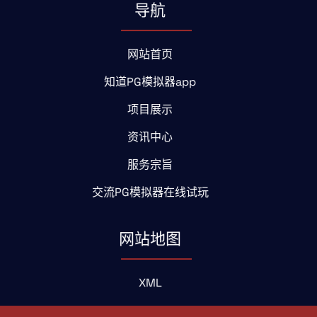
导航
网站首页
知道PG模拟器app
项目展示
资讯中心
服务宗旨
交流PG模拟器在线试玩
网站地图
XML