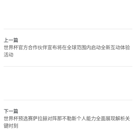
上一篇
世界杯官方合作伙伴宣布将在全球范围内启动全新互动体验
活动
下一篇
世界杯预选赛萨拉赫对阵那不勒斯个人能力全面展现解析关
键时刻