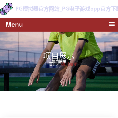
项目展示
项目展示
首页-