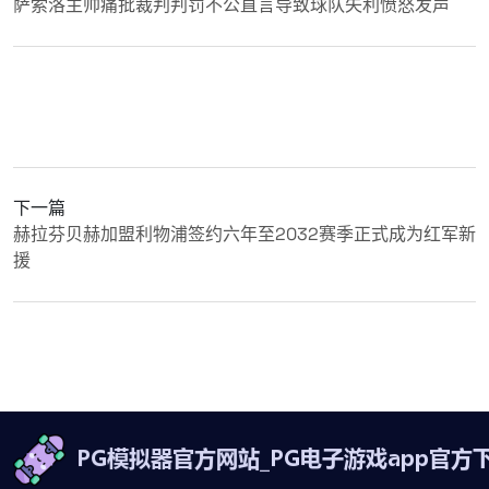
萨索洛主帅痛批裁判判罚不公直言导致球队失利愤怒发声
下一篇
赫拉芬贝赫加盟利物浦签约六年至2032赛季正式成为红军新
援