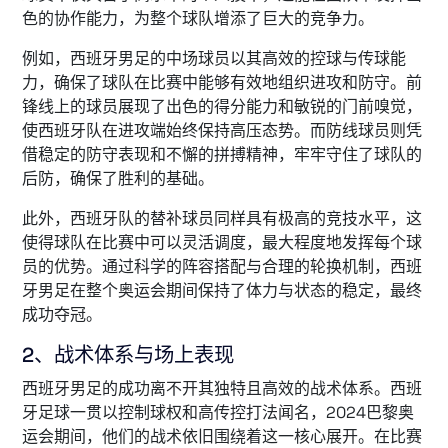
色的协作能力，为整个球队增添了巨大的竞争力。
例如，西班牙男足的中场球员以其高效的控球与传球能
力，确保了球队在比赛中能够有效地组织进攻和防守。前
锋线上的球员展现了出色的得分能力和敏锐的门前嗅觉，
使西班牙队在进攻端始终保持高压态势。而防线球员则凭
借稳定的防守表现和不懈的拼搏精神，牢牢守住了球队的
后防，确保了胜利的基础。
此外，西班牙队的替补球员同样具有极高的竞技水平，这
使得球队在比赛中可以灵活调度，最大程度地发挥每个球
员的优势。通过科学的阵容搭配与合理的轮换机制，西班
牙男足在整个奥运会期间保持了体力与状态的稳定，最终
成功夺冠。
2、战术体系与场上表现
西班牙男足的成功离不开其独特且高效的战术体系。西班
牙足球一贯以控制球权和高传控打法闻名，2024巴黎奥
运会期间，他们的战术依旧围绕着这一核心展开。在比赛