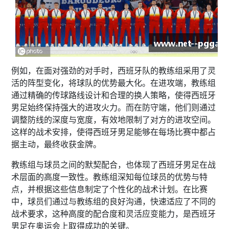
例如，在面对强劲的对手时，西班牙队的教练组采用了灵
活的阵型变化，将球队的优势最大化。在进攻端，教练组
通过精确的传球路线设计和合理的换人策略，使得西班牙
男足始终保持强大的进攻火力。而在防守端，他们则通过
调整防线的深度与宽度，有效地限制了对方的进攻空间。
这样的战术安排，使得西班牙男足能够在每场比赛中都占
据主动，最终收获金牌。
教练组与球员之间的默契配合，也体现了西班牙男足在战
术层面的高度一致性。教练组深知每位球员的优势与特
点，并根据这些信息制定了个性化的战术计划。在比赛
中，球员们通过与教练组的良好沟通，快速适应了不同的
战术要求，这种高度的配合度和灵活应变能力，是西班牙
男足在奥运会上取得成功的关键。