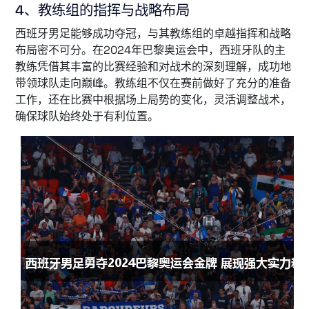
4、教练组的指挥与战略布局
西班牙男足能够成功夺冠，与其教练组的卓越指挥和战略
布局密不可分。在2024年巴黎奥运会中，西班牙队的主
教练凭借其丰富的比赛经验和对战术的深刻理解，成功地
带领球队走向巅峰。教练组不仅在赛前做好了充分的准备
工作，还在比赛中根据场上局势的变化，灵活调整战术，
确保球队始终处于有利位置。