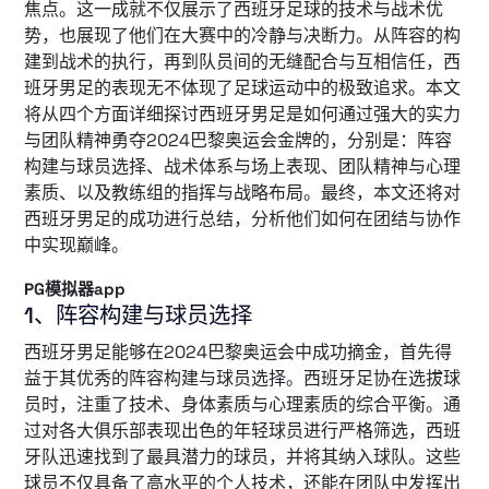
焦点。这一成就不仅展示了西班牙足球的技术与战术优
势，也展现了他们在大赛中的冷静与决断力。从阵容的构
建到战术的执行，再到队员间的无缝配合与互相信任，西
班牙男足的表现无不体现了足球运动中的极致追求。本文
将从四个方面详细探讨西班牙男足是如何通过强大的实力
与团队精神勇夺2024巴黎奥运会金牌的，分别是：阵容
构建与球员选择、战术体系与场上表现、团队精神与心理
素质、以及教练组的指挥与战略布局。最终，本文还将对
西班牙男足的成功进行总结，分析他们如何在团结与协作
中实现巅峰。
PG模拟器app
1、阵容构建与球员选择
西班牙男足能够在2024巴黎奥运会中成功摘金，首先得
益于其优秀的阵容构建与球员选择。西班牙足协在选拔球
员时，注重了技术、身体素质与心理素质的综合平衡。通
过对各大俱乐部表现出色的年轻球员进行严格筛选，西班
牙队迅速找到了最具潜力的球员，并将其纳入球队。这些
球员不仅具备了高水平的个人技术，还能在团队中发挥出