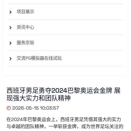
项目展示
资讯中心
服务宗旨
交流PG模拟器在线试玩
西班牙男足勇夺2024巴黎奥运会金牌 展
现强大实力和团队精神
2026-05-15 10:03:57
在2024年巴黎奥运会上，西班牙男足凭借其强大的实力
与卓越的团队精神，一举斩获金牌，成为世界足坛关注的