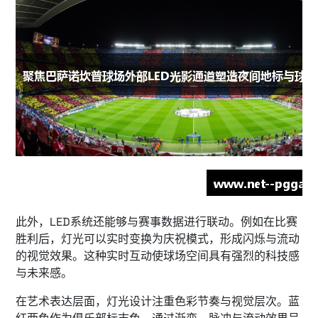
此外，LED系统还能够与赛事数据进行联动。例如在比赛
胜利后，灯光可以实时变换为庆祝模式，形成闪烁与流动
的视觉效果。这种实时互动使球场空间具有强烈的科技感
与未来感。
在艺术表达层面，灯光设计注重色彩节奏与视觉层次。蓝