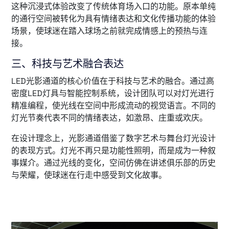
这种沉浸式体验改变了传统体育场入口的功能。原本单纯
的通行空间被转化为具有情绪表达和文化传播功能的体验
场景，使球迷在踏入球场之前就完成情感上的预热与连
接。
三、科技与艺术融合表达
LED光影通道的核心价值在于科技与艺术的融合。通过高
密度LED灯具与智能控制系统，设计团队可以对灯光进行
精准编程，使光线在空间中形成流动的视觉语言。不同的
灯光节奏代表不同的情绪表达，如激昂、庄重或欢庆。
在设计理念上，光影通道借鉴了数字艺术与舞台灯光设计
的表现方式。灯光不再只是功能性照明，而是成为一种叙
事媒介。通过光线的变化，空间仿佛在讲述俱乐部的历史
与荣耀，使球迷在行走中感受到文化故事。