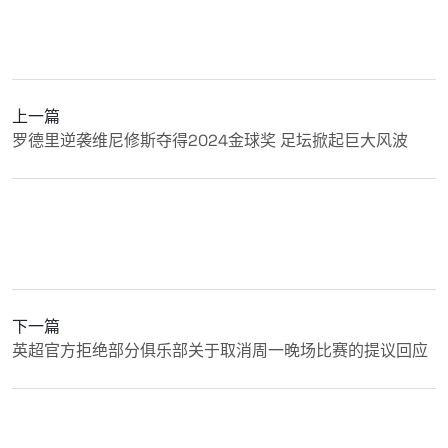
上一篇
罗德里逆袭维尼修斯夺得2024金球奖 足坛掀起巨大风波
下一篇
英超官方拒绝部分俱乐部关于取消周一晚场比赛的提议回应