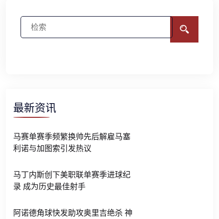
最新资讯
马赛单赛季频繁换帅先后解雇马塞
利诺与加图索引发热议
马丁内斯创下美职联单赛季进球纪
录 成为历史最佳射手
阿诺德角球快发助攻奥里吉绝杀 神