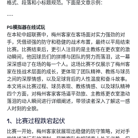
格式、段落和小标题规范。下面是文章示例：
---
PG模拟器在线试玩
在本轮中超联赛中，梅州客家在客场面对实力强劲的对
手，凭借顽强的防守和稳健的战术布置，最终以平局结束
比赛。比赛结束后，更引人注目的是主教练在更衣室的激
动瞬间，他因球员们的拼搏与团队的努力而落泪，这一幕
深深感动了在场的每一个人。这场比赛不仅展示了梅州客
家在技战术层面的成长，更体现了团队精神、教练与球员
之间的深厚情感，以及足球背后的人性温度和奋斗故事。
本文将从比赛过程、球员表现、教练情感、以及球队精神
四个方面，对梅州客家客场逼平劲旅、主教练更衣室激动
落泪的动人瞬间进行详细阐述，带领读者深入了解这一感
人时刻的全貌。
1、比赛过程跌宕起伏
比赛一开始，梅州客家就展现出稳健的防守策略，对对手