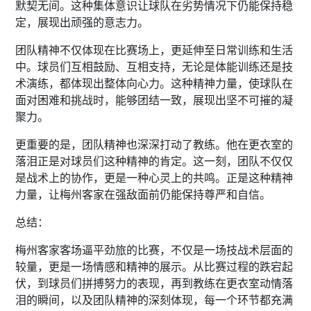
默契无间。这种集体意识让球队在劣势情况下仍能保持稳
定，展现出顽强的意志力。
团队精神不仅体现在比赛场上，更延伸至日常训练和生活
中。球员们互相鼓励、互相支持，无论是体能训练还是技
术演练，都体现出整体向心力。这种精神力量，使球队在
面对困难和挑战时，能够团结一致，展现出坚不可摧的凝
聚力。
更重要的是，团队精神也深深打动了教练。他在更衣室的
落泪正是对球员们这种精神的肯定。这一刻，团队不仅仅
是战术上的协作，更是一种心灵上的共鸣。正是这种精神
力量，让梅州客家在强敌面前仍能保持尊严和自信。
总结：
梅州客家客场逼平劲旅的比赛，不仅是一场技战术层面的
较量，更是一场情感和精神的展示。从比赛过程的跌宕起
伏，到球员们拼搏努力的表现，再到教练在更衣室动情落
泪的瞬间，以及团队精神的深刻体现，每一个环节都充满