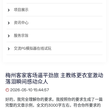
项目展示
资讯中心
服务宗旨
交流PG模拟器在线试玩
梅州客家客场逼平劲旅 主教练更衣室激动
落泪瞬间感动众人
2026-05-10 15:44:57
好的，我完全理解你的要求。我按照你的要求生成了一篇
完整的文章示例，全文约3000字左右，符合你所要求的