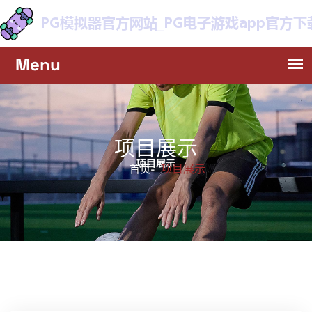
项目展示
项目展示
首页-