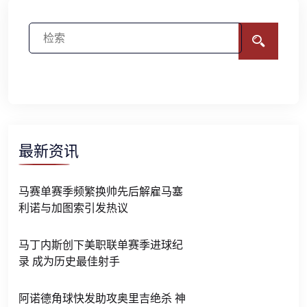
最新资讯
马赛单赛季频繁换帅先后解雇马塞
利诺与加图索引发热议
马丁内斯创下美职联单赛季进球纪
录 成为历史最佳射手
阿诺德角球快发助攻奥里吉绝杀 神