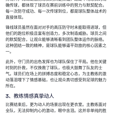
确传球，都体现了球员在赛前训练中的努力与默契配合。
每一次防守成功、每一次传球到位，都是球队整体战术的
直接体现。
锋线球员虽然在面对对手的高压防守时未能取得进球，但
他们的跑位积极且富有创造力，多次制造威胁。球员之间
的默契配合，让观众能够清晰看到团队整体运作的脉络。
这种团结一致的精神，是球队能够逼平劲旅的核心因素之
一。
此外，守门员的出色发挥也为球队保住了平局。他在关键
时刻的扑救，不仅挽救了球队，也极大鼓舞了队友的士
气。球员们在场上的拼搏态度和稳定心态，为主教练的激
动落泪埋下了情感基础，也让观众真切感受到足球的魅力
所在。
3、教练情感真挚动人
比赛结束后，更为动人的场景出现在更衣室。主教练面对
全队，无法抑制内心的激动，眼中含泪。这并非单纯的胜