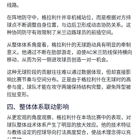
线路。
在阵地防守中，格拉利什并非机械站位，而是根据对方持
球点不断调整自身位置，与边后卫形成动态协防关系。这
种协同防守有效限制了米兰边路球员的前插空间。
从整体体系角度看，格拉利什的无球跑动具有明显的牵制
意义。他通过不断在肋部游走，迫使AC米兰防线保持横向
移动，从而为另一侧进攻球员创造一对一机会。
这种无球阶段的贡献往往难以通过数据体现，但却直接影
响比赛节奏与空间分布。正是由于格拉利什在无球时的高
参与度，球队才能在攻守两端保持结构完整，避免阵型被
拉扯变形。
四、整体体系联动影响
从更宏观的角度观察，格拉利什在本场比赛中的表现，对
球队整体战术体系产生了明显的放大效应。他的技术特征
与教练设定的控球导向打法高度契合，使战术理念得以充