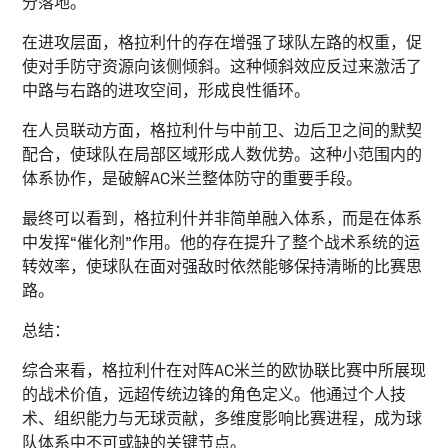
分落地。
在进攻层面，格拉利什的存在增强了球队左路的权重，促
使对手防守资源向该侧倾斜。这种倾斜效应反过来激活了
中路与右路的进攻空间，形成良性循环。
在人员联动方面，格拉利什与中前卫、边后卫之间的默契
配合，使球队在局部区域形成人数优势。这种小范围内的
体系协作，是破解AC米兰整体防守的重要手段。
最终可以看到，格拉利什并非简单融入体系，而是在体系
中发挥“催化剂”作用。他的存在提升了整个战术系统的运
转效率，使球队在面对强敌时依然能够保持清晰的比赛思
路。
总结：
综合来看，格拉利什在对阵AC米兰的欧协联比赛中所展现
的战术价值，远超传统边锋的角色定义。他通过个人技
术、组织能力与无球贡献，多维度影响比赛进程，成为球
队体系中不可或缺的关键节点。