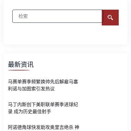
最新资讯
马赛单赛季频繁换帅先后解雇马塞
利诺与加图索引发热议
马丁内斯创下美职联单赛季进球纪
录 成为历史最佳射手
阿诺德角球快发助攻奥里吉绝杀 神