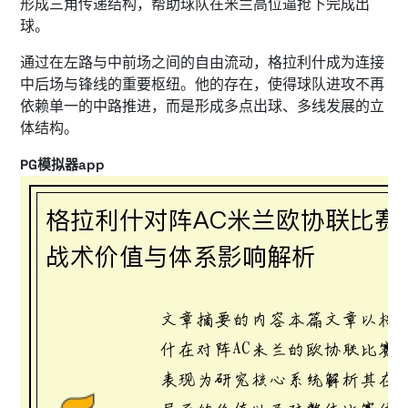
形成三角传递结构，帮助球队在米兰高位逼抢下完成出
球。
通过在左路与中前场之间的自由流动，格拉利什成为连接
中后场与锋线的重要枢纽。他的存在，使得球队进攻不再
依赖单一的中路推进，而是形成多点出球、多线发展的立
体结构。
PG模拟器app