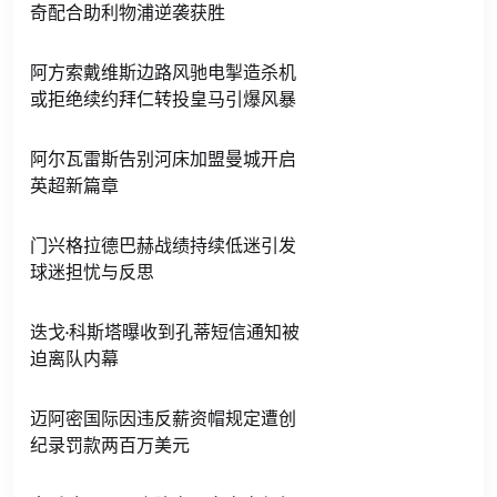
奇配合助利物浦逆袭获胜
阿方索戴维斯边路风驰电掣造杀机
或拒绝续约拜仁转投皇马引爆风暴
阿尔瓦雷斯告别河床加盟曼城开启
英超新篇章
门兴格拉德巴赫战绩持续低迷引发
球迷担忧与反思
迭戈·科斯塔曝收到孔蒂短信通知被
迫离队内幕
迈阿密国际因违反薪资帽规定遭创
纪录罚款两百万美元