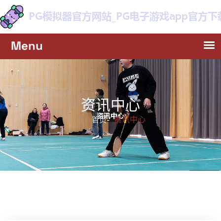
资讯中心
资讯中心
首页-