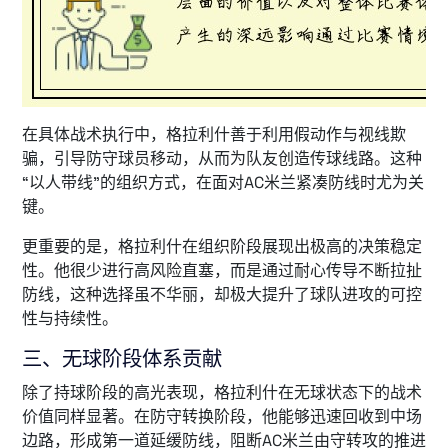
在具体战术执行中，格拉利什善于利用假动作与视线欺
骗，引导防守球员移动，从而为队友创造传球线路。这种
“以人带线”的组织方式，在面对AC米兰紧凑防线时尤为关
键。
更重要的是，格拉利什在组织阶段展现出极高的决策稳定
性。他很少进行高风险直塞，而是通过耐心传导不断拉扯
防线，这种选择虽不华丽，却极大提升了球队进攻的可控
性与持续性。
三、无球阶段体系贡献
除了持球阶段的高光表现，格拉利什在无球状态下的战术
价值同样显著。在防守转换阶段，他能够迅速回收到中场
边路，形成第一道延缓防线，阻断AC米兰由守转攻的推进