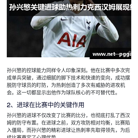
孙兴慜的控球能力同样令人印象深刻。他在比赛中多次完
成单兵突破，通过细腻的脚下技术和快速的变向，成功摆
脱防守球员的盯防，为热刺创造了多次有威胁的进攻机
会。这一切都显示出他作为球队核心的不可替代性。
2、进球在比赛中的关键作用
孙兴慜的进球不仅改变了比赛的比分，也彻底打乱了西汉
姆的防守布置。在进球之前，双方攻防相对均衡，比赛陷
入僵局，而孙兴慜的精彩进球让热刺率先取得领先，为后
续比赛奠定了心理优势。