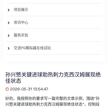
项目展示
资讯中心
服务宗旨
交流PG模拟器在线试玩
孙兴慜关键进球助热刺力克西汉姆展现绝
佳状态
2026-05-31 13:54:47
好的，我按照你的要求写一篇完整的文章示例，围绕“孙
兴慜关键进球助热刺力克西汉姆展现绝佳状态”，控制段