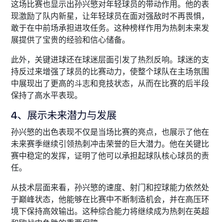
这场比赛也显示出孙兴慜对年轻球员的带动作用。他的表
现激励了队内新星，让年轻球员在面对强敌时不再畏惧，
敢于在中前场承担进攻任务。这种榜样作用为热刺未来发
展提供了宝贵的经验和信心储备。
此外，关键进球还在球迷层面引发了热烈反响。球迷的支
持反过来增强了球员的比赛动力，使整个球队在主场氛围
中展现出了更高的斗志和竞技状态，从而在比赛的后半段
保持了高水平表现。
4、展示未来潜力与发展
孙兴慜的出色表现不仅是当场比赛的亮点，也展示了他在
未来赛季继续引领热刺冲击荣誉的巨大潜力。他在关键比
赛中稳定的发挥，证明了他可以承担起球队核心球员的责
任。
从技术层面来看，孙兴慜的速度、射门和控球能力依然处
于巅峰状态，他能够在比赛中不断制造机会，并在高压环
境下保持高效输出。这种综合能力将继续成为热刺在英超