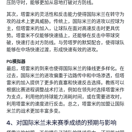
压防守时，能够更加从容地打破对方防线。
其次，塔雷米的灵活性和反击能力使得国际米兰在转守为
攻的战术上更具威胁。传统上，国际米兰的进攻以控球为
主，但塔雷米的加入，让球队在面对高速反击时更具优
势。塔雷米不仅能够快速插上，还能够在反击中带球突
破，快速打击对方防线。与劳塔罗的默契配合，使得球队
能够在中场快速过渡，形成快速有效的进攻。
PG模拟器
最后，塔雷米的到来也使得国际米兰的锋线更多样化。在
过去，国际米兰的进攻偏重于边路传中和中场渗透，但塔
雷米的加入提供了更多的直塞和快速反击选择。教练可以
根据比赛进程调整战术打法，例如在领先时选择塔雷米作
为支点，利用他的持球能力消耗时间，或在需要进攻时，
利用塔雷米的速度进行反击。总之，塔雷米的加盟让国际
米兰的战术更加丰富多变。
4、对国际米兰未来赛季成绩的预期与影响