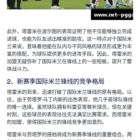
此外，塔雷米在波尔图的表现证明了他不仅能够独立完成
进球，也能为队友送出精准的助攻。这一特点对于国际米
兰来说，意味着他能在队内与不同风格的球员形成更为丰
富的搭配，为球队提供更多的进攻手段。因此，塔雷米的
加盟无疑弥补了国际米兰在锋线上的一些短板，提升了整
体战斗力。
2、新赛季国际米兰锋线的竞争格局
塔雷米的到来，迅速打破了国际米兰锋线的原有格局。以
往，由于劳塔罗·马丁内斯的出色表现，他几乎是球队锋线
的唯一选择。虽然球队拥有科雷亚等替补球员，但在关键
时刻，这些球员的表现往往无法满足比赛需求。而塔雷米
的加盟，使得国际米兰的锋线竞争更加激烈。
塔雷米与劳塔罗的搭档将成为新赛季锋线的重要组合。两