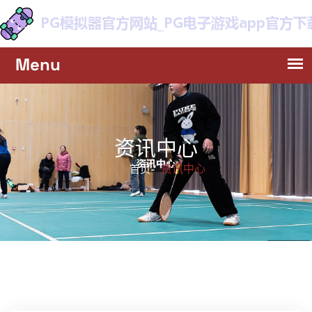
资讯中心
资讯中心
首页-