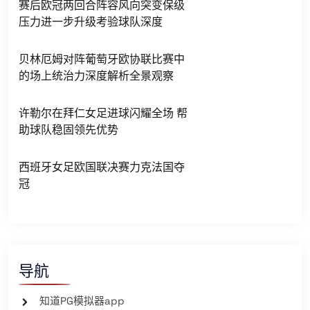
赛后欧冠两回合阵容风向突变保级
压力进一步升级考验球队深度
贝林厄姆对阵葡萄牙欧协联比赛中
的场上统治力深度解析全景观察
许勒尔在拜仁女足进球闪耀全场 帮
助球队稳固领先优势
西班牙女足欧国联决赛力克法国夺
冠
导航
知道PG模拟器app