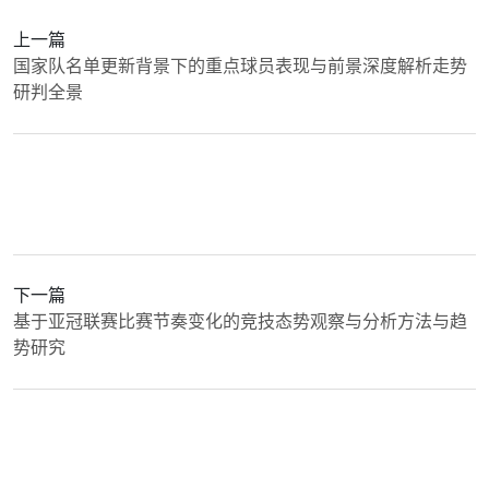
上一篇
国家队名单更新背景下的重点球员表现与前景深度解析走势
研判全景
下一篇
基于亚冠联赛比赛节奏变化的竞技态势观察与分析方法与趋
势研究