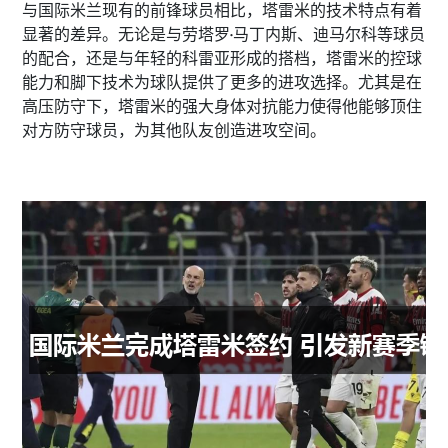
与国际米兰现有的前锋球员相比，塔雷米的技术特点有着
显著的差异。无论是与劳塔罗·马丁内斯、迪马尔科等球员
的配合，还是与年轻的科雷亚形成的搭档，塔雷米的控球
能力和脚下技术为球队提供了更多的进攻选择。尤其是在
高压防守下，塔雷米的强大身体对抗能力使得他能够顶住
对方防守球员，为其他队友创造进攻空间。