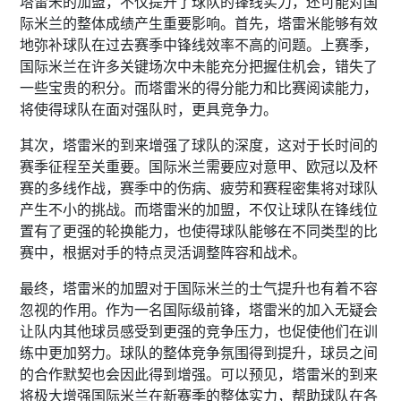
塔雷米的加盟，不仅提升了球队的锋线实力，还可能对国
际米兰的整体成绩产生重要影响。首先，塔雷米能够有效
地弥补球队在过去赛季中锋线效率不高的问题。上赛季，
国际米兰在许多关键场次中未能充分把握住机会，错失了
一些宝贵的积分。而塔雷米的得分能力和比赛阅读能力，
将使得球队在面对强队时，更具竞争力。
其次，塔雷米的到来增强了球队的深度，这对于长时间的
赛季征程至关重要。国际米兰需要应对意甲、欧冠以及杯
赛的多线作战，赛季中的伤病、疲劳和赛程密集将对球队
产生不小的挑战。而塔雷米的加盟，不仅让球队在锋线位
置有了更强的轮换能力，也使得球队能够在不同类型的比
赛中，根据对手的特点灵活调整阵容和战术。
最终，塔雷米的加盟对于国际米兰的士气提升也有着不容
忽视的作用。作为一名国际级前锋，塔雷米的加入无疑会
让队内其他球员感受到更强的竞争压力，也促使他们在训
练中更加努力。球队的整体竞争氛围得到提升，球员之间
的合作默契也会因此得到增强。可以预见，塔雷米的到来
将极大增强国际米兰在新赛季的整体实力，帮助球队在各