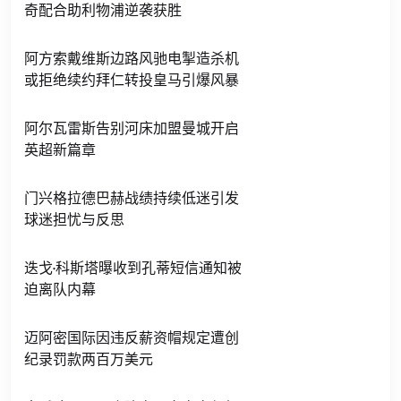
奇配合助利物浦逆袭获胜
阿方索戴维斯边路风驰电掣造杀机
或拒绝续约拜仁转投皇马引爆风暴
阿尔瓦雷斯告别河床加盟曼城开启
英超新篇章
门兴格拉德巴赫战绩持续低迷引发
球迷担忧与反思
迭戈·科斯塔曝收到孔蒂短信通知被
迫离队内幕
迈阿密国际因违反薪资帽规定遭创
纪录罚款两百万美元