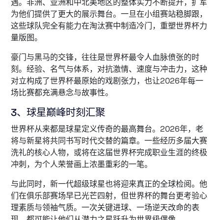
遇。非洲、亚洲和中北美地区的整体实力不断提升，扩军
为他们提供了更大的展示舞台。一旦在小组赛站稳脚跟，
这些球队完全有能力在淘汰赛中制造冷门，重塑世界杯力
量版图。
豪门与黑马的交锋，往往是世界杯最令人血脉偾张的时
刻。经验、名气与体系，对抗激情、速度与冲击力，这种
对立构成了世界杯最原始的戏剧张力，也让2026年每一
场比赛都充满悬念与故事性。
3、球星巅峰时刻汇聚
世界杯从来都是球星定义传奇的最高舞台。2026年，老
将与新星将共同书写时代交替的篇章。一些经历多届大赛
洗礼的核心人物，或将在这届世界杯完成职业生涯的终极
冲刺，为个人荣誉画上浓墨重彩的一笔。
与此同时，新一代超级球星也将迎来真正的全球检阅。他
们在俱乐部赛场早已光芒四射，但世界杯的舞台更考验心
理素质与领袖气质。一次关键进球、一场逆天改命的表
现，都可能让他们从潜力之星跃升为世界级偶像。