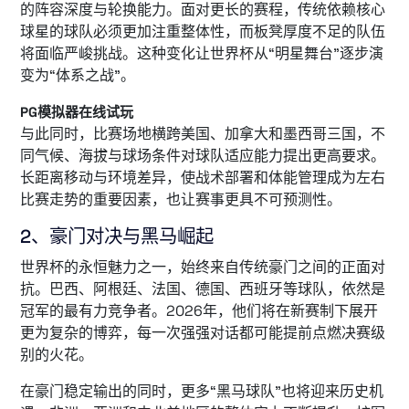
的阵容深度与轮换能力。面对更长的赛程，传统依赖核心
球星的球队必须更加注重整体性，而板凳厚度不足的队伍
将面临严峻挑战。这种变化让世界杯从“明星舞台”逐步演
变为“体系之战”。
PG模拟器在线试玩
与此同时，比赛场地横跨美国、加拿大和墨西哥三国，不
同气候、海拔与球场条件对球队适应能力提出更高要求。
长距离移动与环境差异，使战术部署和体能管理成为左右
比赛走势的重要因素，也让赛事更具不可预测性。
2、豪门对决与黑马崛起
世界杯的永恒魅力之一，始终来自传统豪门之间的正面对
抗。巴西、阿根廷、法国、德国、西班牙等球队，依然是
冠军的最有力竞争者。2026年，他们将在新赛制下展开
更为复杂的博弈，每一次强强对话都可能提前点燃决赛级
别的火花。
在豪门稳定输出的同时，更多“黑马球队”也将迎来历史机