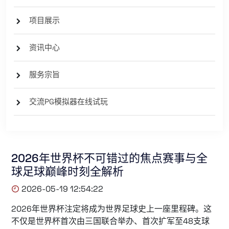
项目展示
资讯中心
服务宗旨
交流PG模拟器在线试玩
2026年世界杯不可错过的焦点赛事与全
球足球巅峰时刻全解析
2026-05-19 12:54:22
2026年世界杯注定将成为世界足球史上一座里程碑。这
不仅是世界杯首次由三国联合举办、首次扩军至48支球