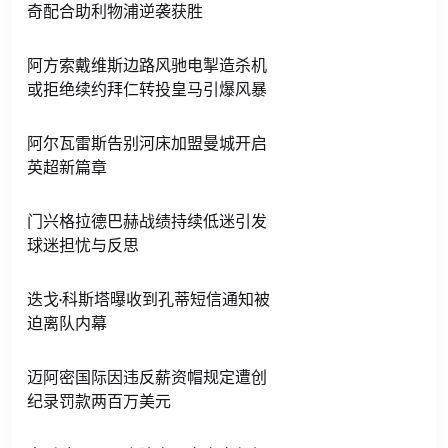
奇配合助利物浦逆袭获胜
阿方索戴维斯边路风驰电掣造杀机
或拒绝续约拜仁转投皇马引爆风暴
阿尔瓦雷斯告别河床加盟曼城开启
英超新篇章
门兴格拉德巴赫战绩持续低迷引发
球迷担忧与反思
迭戈·科斯塔曝收到孔蒂短信通知被
迫离队内幕
迈阿密国际因违反薪资帽规定遭创
纪录罚款两百万美元