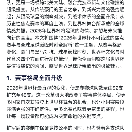
队，更是一场横跨北美大陆、融合竞技革新与文化碰撞的
超级盛宴。从传统豪门的王者之争，到新兴力量的强势崛
起；从顶级球星的巅峰对决，到战术体系的全面升级；从
历史性焦点赛事的再度上演，到世界杯舞台所承载的全球
情感共振，2026年世界杯将足球的激情、梦想与未来推
向新的高度。本文将围绕“2026年世界杯不可错过的焦点
赛事与全球足球巅峰时刻全解析”这一主题，从赛事格局
变化、豪门与黑马对抗、球星巅峰时刻、世界杯文化与时
代意义四个方面进行系统梳理，带你全面洞察这届世界杯
最值得铭记的瞬间，感受世界足球所释放出的极致魅力。
1、赛事格局全面升级
2026年世界杯最直观的变化，便是参赛球队数量由32支
扩充至48支。这一改革极大地改变了赛事整体格局，使更
多国家首次获得登上世界杯舞台的机会，也让小组赛阶段
充满更强的不确定性。更多比赛意味着更密集的赛程，也
让每一场较量都可能成为决定命运的关键节点。
扩军后的赛制在保证竞技公平的同时，也考验着各支球队