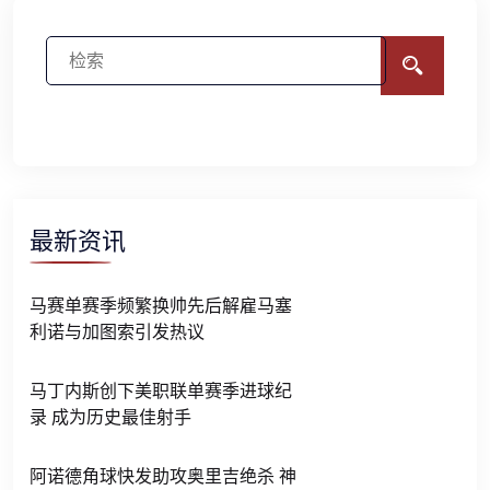
最新资讯
马赛单赛季频繁换帅先后解雇马塞
利诺与加图索引发热议
马丁内斯创下美职联单赛季进球纪
录 成为历史最佳射手
阿诺德角球快发助攻奥里吉绝杀 神