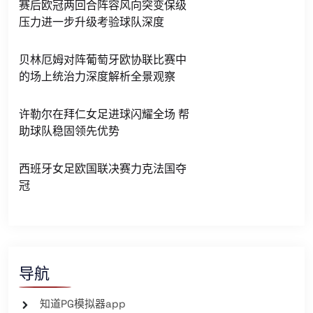
赛后欧冠两回合阵容风向突变保级
压力进一步升级考验球队深度
贝林厄姆对阵葡萄牙欧协联比赛中
的场上统治力深度解析全景观察
许勒尔在拜仁女足进球闪耀全场 帮
助球队稳固领先优势
西班牙女足欧国联决赛力克法国夺
冠
导航
知道PG模拟器app