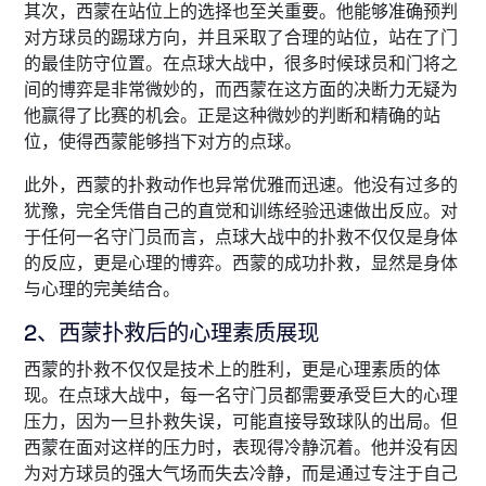
其次，西蒙在站位上的选择也至关重要。他能够准确预判
对方球员的踢球方向，并且采取了合理的站位，站在了门
的最佳防守位置。在点球大战中，很多时候球员和门将之
间的博弈是非常微妙的，而西蒙在这方面的决断力无疑为
他赢得了比赛的机会。正是这种微妙的判断和精确的站
位，使得西蒙能够挡下对方的点球。
此外，西蒙的扑救动作也异常优雅而迅速。他没有过多的
犹豫，完全凭借自己的直觉和训练经验迅速做出反应。对
于任何一名守门员而言，点球大战中的扑救不仅仅是身体
的反应，更是心理的博弈。西蒙的成功扑救，显然是身体
与心理的完美结合。
2、西蒙扑救后的心理素质展现
西蒙的扑救不仅仅是技术上的胜利，更是心理素质的体
现。在点球大战中，每一名守门员都需要承受巨大的心理
压力，因为一旦扑救失误，可能直接导致球队的出局。但
西蒙在面对这样的压力时，表现得冷静沉着。他并没有因
为对方球员的强大气场而失去冷静，而是通过专注于自己