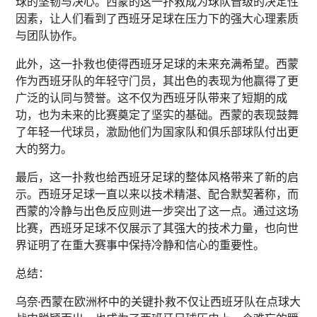
球的坚韧与决心。西蒙的这一扑救成为球队晋级的决定性
因素，让人们看到了西班牙足球在压力下的强大心理素质
与团队协作。
此外，这一扑救也使得西班牙足球的未来充满希望。西蒙
作为西班牙队的年轻守门员，其出色的表现为他赢得了更
广泛的认同与赞誉。这不仅为西班牙队带来了短期的成
功，也为未来的比赛奠定了坚实的基础。西蒙的表现鼓舞
了年轻一代球员，激励他们为国家队和俱乐部球队付出更
大的努力。
最后，这一扑救也给西班牙足球的整体风格带来了新的启
示。西班牙足球一直以来以技术精湛、配合默契著称，而
西蒙的冷静与出色反应则进一步突出了这一点。通过这场
比赛，西班牙足球不仅展示了其强大的技术力量，也向世
界证明了在重大赛事中保持冷静和信心的重要性。
总结：
乌奈·西蒙在欧洲杯中的关键扑救不仅让西班牙队在点球大