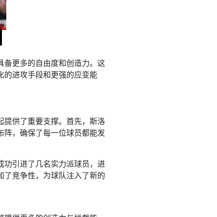
具备更多的自由度和创造力。这
化的进攻手段和更强的应变能
起提供了重要支撑。首先，斯洛
布阵，确保了每一位球员都能发
成功引进了几名实力派球员，进
加了竞争性，为球队注入了新的