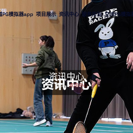
道PG模拟器app
项目展示
资讯中心
服务宗旨
交流PG模拟
资讯中心
首页-
资讯中心