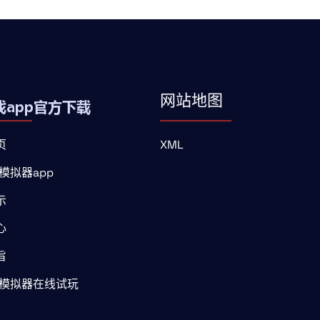
网站地图
页
XML
模拟器app
示
心
旨
G模拟器在线试玩