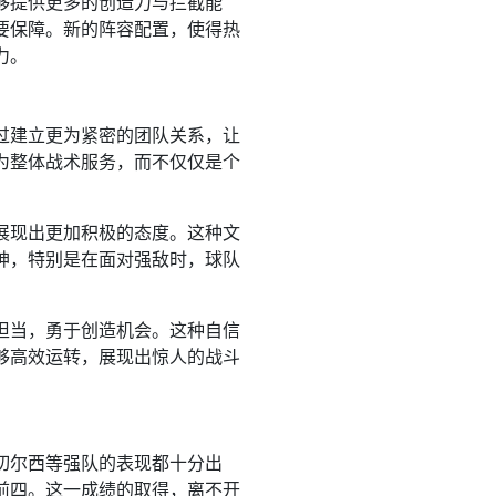
够提供更多的创造力与拦截能
要保障。新的阵容配置，使得热
力。
过建立更为紧密的团队关系，让
为整体战术服务，而不仅仅是个
展现出更加积极的态度。这种文
神，特别是在面对强敌时，球队
担当，勇于创造机会。这种自信
够高效运转，展现出惊人的战斗
和切尔西等强队的表现都十分出
前四。这一成绩的取得，离不开