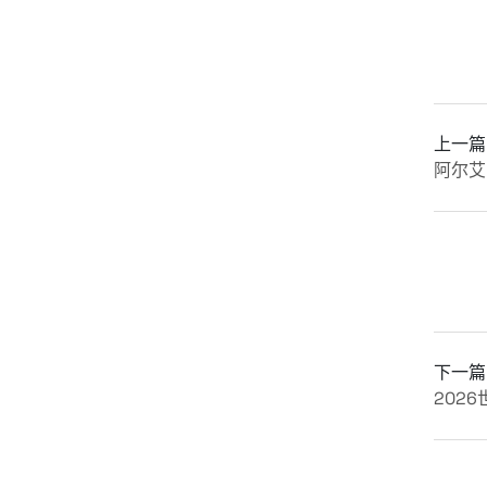
上一篇
阿尔艾
下一篇
202