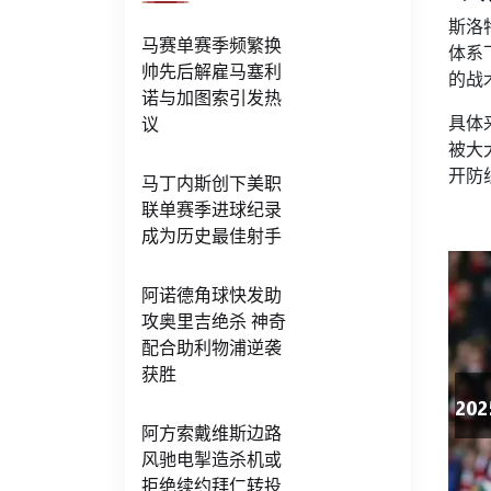
斯洛
马赛单赛季频繁换
体系
帅先后解雇马塞利
的战
诺与加图索引发热
具体
议
被大
开防
马丁内斯创下美职
联单赛季进球纪录
成为历史最佳射手
阿诺德角球快发助
攻奥里吉绝杀 神奇
配合助利物浦逆袭
获胜
阿方索戴维斯边路
风驰电掣造杀机或
拒绝续约拜仁转投